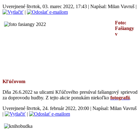
Uverejnené štvrtok, 03. marec 2022, 17:43
|
Napísal: Milan Vavruš
|
|
Foto:
F
ašiangy
v
Kľúčovom
Dňa 26.6.2022 sa ulicami Kľúčového presúval fašiangový sprievod
za doprovodu hudby. Z tejto akcie ponukám niekoľko
fotografií
.
Uverejnené štvrtok, 24. február 2022, 20:00
|
Napísal: Milan Vavruš
|
|