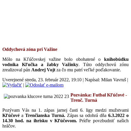
Oddychová zóna pri Važine
Mólo na Kľúčovskej važine bolo obohatené o
knihobúdku
vodníka Kľučka a žabky Važinky
. Túto oddychovú zónu
zrealizoval pán
Andrej Vojt
za čo mu patrí veľké poďakovanie.
Uverejnené streda, 23. február 2022, 19:10
|
Napísal: Milan Vavruš
|
|
Pozvánka: Futbal Kľúčové -
Trenč. Turná
Pozývam Vás na 1. zápas jarnej časti 6. ligy medzi mužstvami
Kľúčové
a
Trenčianska Turná.
Zápas sa odohrá
dňa
6.3.2022 o
14.30 hod. na ihrisku v Kľúčovom
.
Príďte povzbudniť našich
hráčov.