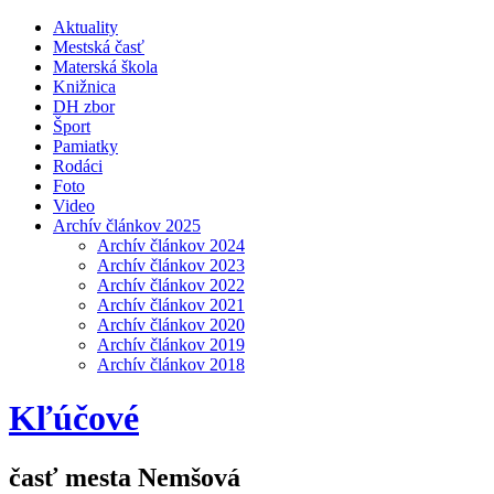
Aktuality
Mestská časť
Materská škola
Knižnica
DH zbor
Šport
Pamiatky
Rodáci
Foto
Video
Archív článkov 2025
Archív článkov 2024
Archív článkov 2023
Archív článkov 2022
Archív článkov 2021
Archív článkov 2020
Archív článkov 2019
Archív článkov 2018
Kľúčové
časť mesta Nemšová