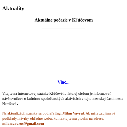
Aktuality
Aktuálne počasie v Kľúčovom
Viac...
Vitajte na internetovej stránke Kľúčového, ktorej cieľom je informovať
návštevníkov o kultúrno-spoločenských aktivitách v tejto mestskej časti mesta
Nemšová
.
Na aktualizácií stránky sa podieľa
Ing. Milan Vavruš
. Ak máte zaujímavé
podklady, návrhy ohľadne webu, kontaktujte ma prosím na adrese: