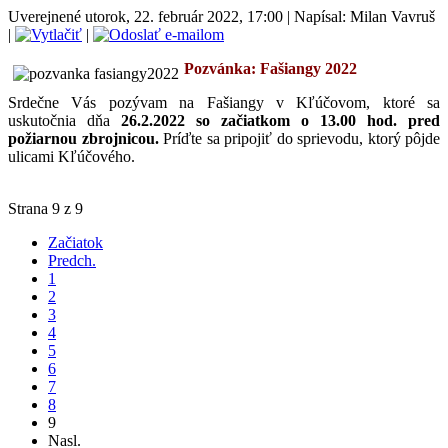
Uverejnené utorok, 22. február 2022, 17:00
|
Napísal: Milan Vavruš
|
|
Pozvánka: Fašiangy 2022
S
rdečne Vás pozývam na Fašiangy v Kľúčovom, ktoré sa
uskutočnia dňa
26.2.2022 so začiatkom o 13.00 hod. pred
požiarnou zbrojnicou.
Príďte sa pripojiť do sprievodu, ktorý pôjde
ulicami Kľúčového.
Strana 9 z 9
Začiatok
Predch.
1
2
3
4
5
6
7
8
9
Nasl.