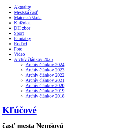
Aktuality
Mestská časť
Materská škola
Knižnica
DH zbor
Šport
Pamiatky
Rodáci
Foto
Video
Archív článkov 2025
Archív článkov 2024
Archív článkov 2023
Archív článkov 2022
Archív článkov 2021
Archív článkov 2020
Archív článkov 2019
Archív článkov 2018
Kľúčové
časť mesta Nemšová