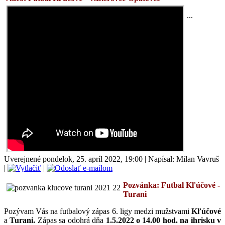
...
Uverejnené pondelok, 25. apríl 2022, 19:00
|
Napísal: Milan Vavruš
|
|
Pozvánka: Futbal
Kľúčové
-
Turani
P
ozývam Vás na futbalový zápas 6. ligy medzi mužstvami
Kľúčové
a
Turani
.
Zápas sa odohrá
dňa
1.5.2022 o 14.00 hod. na ihrisku v