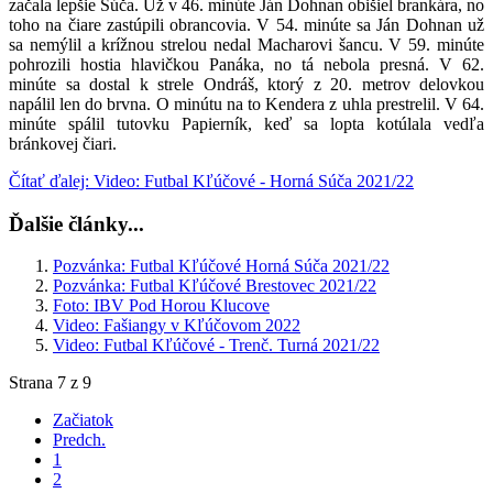
začala lepšie Súča. Už v 46. minúte Ján Dohnan obišiel brankára, no
toho na čiare zastúpili obrancovia. V 54. minúte sa Ján Dohnan už
sa nemýlil a krížnou strelou nedal Macharovi šancu. V 59. minúte
pohrozili hostia hlavičkou Panáka, no tá nebola presná. V 62.
minúte sa dostal k strele Ondráš, ktorý z 20. metrov delovkou
napálil len do brvna. O minútu na to Kendera z uhla prestrelil. V 64.
minúte spálil tutovku Papierník, keď sa lopta kotúlala vedľa
bránkovej čiari.
Čítať ďalej: Video: Futbal Kľúčové - Horná Súča 2021/22
Ďalšie články...
Pozvánka: Futbal Kľúčové Horná Súča 2021/22
Pozvánka: Futbal Kľúčové Brestovec 2021/22
Foto: IBV Pod Horou Klucove
Video: Fašiangy v Kľúčovom 2022
Video: Futbal Kľúčové - Trenč. Turná 2021/22
Strana 7 z 9
Začiatok
Predch.
1
2