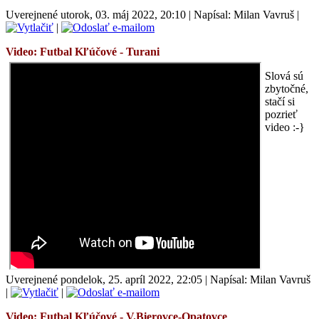
Uverejnené utorok, 03. máj 2022, 20:10
|
Napísal: Milan Vavruš
|
|
Video: Futbal
Kľúčové -
Turani
Slová sú
zbytočné,
stačí si
pozrieť
video :-}
Uverejnené pondelok, 25. apríl 2022, 22:05
|
Napísal: Milan Vavruš
|
|
Video: Futbal
Kľúčové -
V.Bierovce-Opatovce