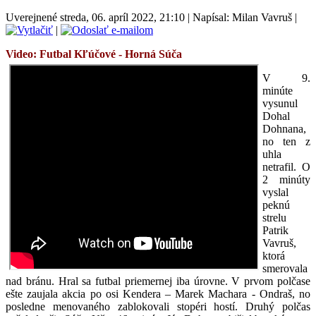
Uverejnené streda, 06. apríl 2022, 21:10
|
Napísal: Milan Vavruš
|
|
Video: Futbal
Kľúčové - Horná Súča
V 9.
minúte
vysunul
Dohal
Dohnana,
no ten z
uhla
netrafil. O
2 minúty
vyslal
peknú
strelu
Patrik
Vavruš,
ktorá
smerovala
nad bránu. Hral sa futbal priemernej iba úrovne. V prvom polčase
ešte zaujala akcia po osi Kendera – Marek Machara - Ondraš, no
posledne menovaného zablokovali stopéri hostí. Druhý polčas