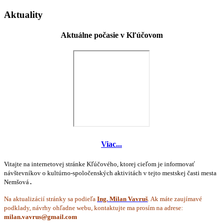
Aktuality
Aktuálne počasie v Kľúčovom
Viac...
Vitajte na internetovej stránke Kľúčového, ktorej cieľom je informovať
návštevníkov o kultúrno-spoločenských aktivitách v tejto mestskej časti mesta
Nemšová
.
Na aktualizácií stránky sa podieľa
Ing. Milan Vavruš
. Ak máte zaujímavé
podklady, návrhy ohľadne webu, kontaktujte ma prosím na adrese: