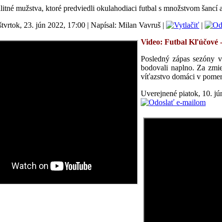
valitné mužstva, ktoré predviedli okulahodiaci futbal s množstvom šancí 
tvrtok, 23. jún 2022, 17:00
|
Napísal: Milan Vavruš
|
|
Video: Futbal
Kľúčové 
Posledný zápas sezóny v
bodovali naplno. Za zmie
víťazstvo domáci v pomer
Uverejnené piatok, 10. jú