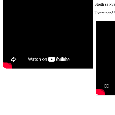
Stretli sa k
Uverejnené š