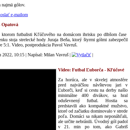
a najmä gólov.
- Opatová
 ktorom futbalisti Kľúčového na domácom ihrisku po dlhšom čase
nku stoja strelecké hody Juraja Beňa, ktorý štyrmi gólmi zabezpečil
e 5:1. Video, postprodukcia Pavol Vavruš.
n 2022, 10:15
|
Napísal: Milan Vavruš
|
|
Video: Futbal Ľuborča -
Kľúčové
Za horúca, ale v skvelej atmosfére
pred najväčšou návštevou jari v
Ľuborči, keď si cestu na derby našlo
minimálne 400 divákov, sa hral
oduševnený futbal. Hostia sa
predstavili ako kompaktné mužstvo,
ktoré od začiatku dominovalo v strede
poľa. Domáci sa nikam neponáhľali,
ale určite nebránili. Úvodný gól padol
v 21. min po tom, ako Gabriš