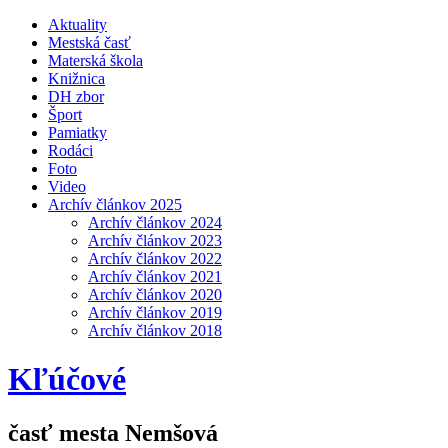
Aktuality
Mestská časť
Materská škola
Knižnica
DH zbor
Šport
Pamiatky
Rodáci
Foto
Video
Archív článkov 2025
Archív článkov 2024
Archív článkov 2023
Archív článkov 2022
Archív článkov 2021
Archív článkov 2020
Archív článkov 2019
Archív článkov 2018
Kľúčové
časť mesta Nemšová