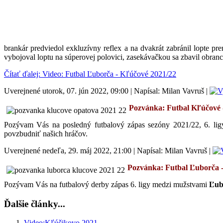
brankár predviedol exkluzívny reflex a na dvakrát zabránil lopte p
vybojoval loptu na súperovej polovici, zasekávačkou sa zbavil obrancu
Čítať ďalej: Video: Futbal Ľuborča - Kľúčové 2021/22
Uverejnené utorok, 07. jún 2022, 09:00
|
Napísal: Milan Vavruš
|
Pozvánka: Futbal
Kľúčové
P
ozývam Vás na posledný futbalový zápas sezóny 2021/22, 6. l
povzbudniť našich hráčov.
Uverejnené nedeľa, 29. máj 2022, 21:00
|
Napísal: Milan Vavruš
|
Pozvánka: Futbal Ľuborča 
P
ozývam Vás na futbalový derby zápas 6. ligy medzi mužstvami
Ľub
Ďalšie články...
Video:Kľúčikovo 2021