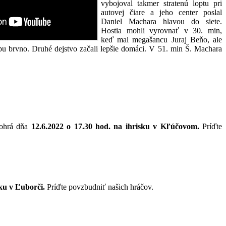
vybojoval takmer stratenú loptu pri
autovej čiare a jeho center poslal
Daniel Machara hlavou do siete.
Hostia mohli vyrovnať v 30. min,
keď mal megašancu Juraj Beňo, ale
opu brvno. Druhé dejstvo začali lepšie domáci. V 51. min Š. Machara
ohrá
dňa
12.6.2022 o 17.30 hod. na ihrisku v Kľúčovom.
Príďte
sku v Ľuborči.
Príďte povzbudniť našich hráčov.