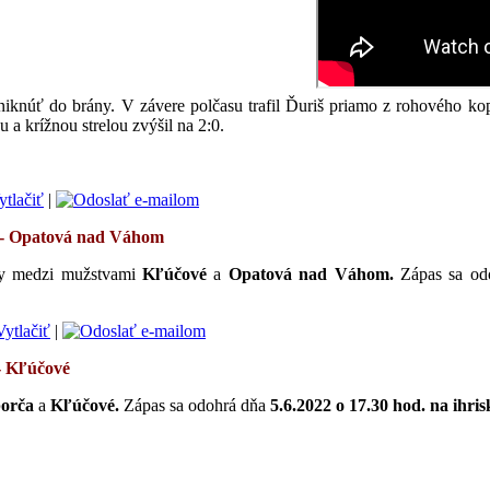
reniknúť do brány. V závere polčasu trafil Ďuriš priamo z rohového k
 a krížnou strelou zvýšil na 2:0.
|
- Opatová nad Váhom
igy medzi mužstvami
Kľúčové
a
Opatová nad Váhom
.
Zápas sa od
|
-
Kľúčové
orča
a
Kľúčové
.
Zápas sa odohrá
dňa
5.6.2022 o 17.30 hod. na ihri