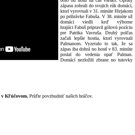
bolo od hosti na čas všetko. Opraty
zápasu zobrali do svojich rúk domáci,
ktorí vyrovnali v 31. minúte Hirjakom
po prihrávke Fabuša. V 38. minúte už
domáci viedli keď výborne
hrajúci Fabuš pripravil gólovú pozíciu
pre Patrika Vavruša. Druhý polčas
začali lepšie hostia, ktorí vyrovnali
Palmanom. Vyzeralo to tak, že sa
zápas iba dohrá no hostí v 83. minúte
poslal do vedenia opať Palman.
Domácí nezložili zbrane no tutovky
ku v Kľúčovom.
Príďte povzbudniť našich hráčov.