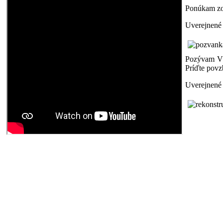
Ponúkam zos
Uverejnené 
P
ozývam Vá
Príďte povz
Uverejnené 