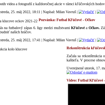
tih videa a fotografií z každoročnej akcie v rámci kľúčovských hodov
streda, 25. máj 2022, 18:11
|
Napísal: Milan Vavruš
|
|
Pozvánka: Futbal
Kľúčové
- Očkov
s na futbalový zápas 6. ligy medzi mužstvami
Kľúčové
a
Očkov
.
Zá
budniť našich hráčov.
streda, 25. máj 2022, 17:41
|
Napísal: Milan Vavruš
|
|
Rekonštrukcia kľúčovs
Začala sa rekonštrukcia 
kaštieľa. V procese obnov
Uverejnené utorok, 17. m
Video: Futbal
Kľúčové 