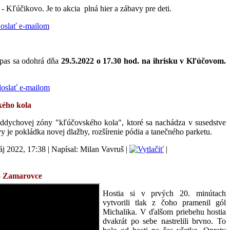
 -
Kľúčikovo
. Je to akcia plná hier a zábavy pre deti.
pas sa odohrá
dňa
29.5.2022 o 17.30 hod. na ihrisku v Kľúčovom.
kého kola
oddychovej zóny "kľúčovského kola", ktoré sa nachádza v susedstve
y je pokládka novej dlažby, rozšírenie pódia a tanečného parketu.
áj 2022, 17:38
|
Napísal: Milan Vavruš
|
|
- Zamarovce
Hostia si v prvých 20. minútach
vytvorili tlak z čoho pramenil gól
Michalika. V ďalšom priebehu hostia
dvakrát po sebe nastrelili brvno. To