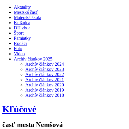
Aktuality
Mestská časť
Materská škola
Knižnica
DH zbor
Šport
Pamiatky
Rodáci
Foto
Video
Archív článkov 2025
Archív článkov 2024
Archív článkov 2023
Archív článkov 2022
Archív článkov 2021
Archív článkov 2020
Archív článkov 2019
Archív článkov 2018
Kľúčové
časť mesta Nemšová