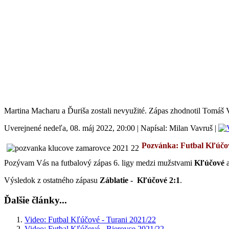
Martina Macharu a Ďuriša zostali nevyužité. Zápas zhodnotil Tomáš 
Uverejnené nedeľa, 08. máj 2022, 20:00
|
Napísal: Milan Vavruš
|
Pozvánka: Futbal
Kľúčo
P
ozývam Vás na futbalový zápas 6. ligy medzi mužstvami
Kľúčové
Výsledok z ostatného zápasu
Záblatie - Kľúčové 2:1
.
Ďalšie články...
Video: Futbal Kľúčové - Turani 2021/22
Video: Futbal Kľúčové - Bierovce 2021/22