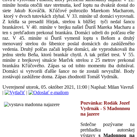
minúte hostia otočili stav stretnutia, keď loptu na dvakrát dostal do
siete Jakub Kováčik. Kľúčové pohrozilo Marekom Macharom,
ktorý v dvoch tutovkách zlyhal. V 33. minúte už domáci vyrovnali.
Z krídla sa presadil Hirjak, strelou k bližšej tyči nedal šancu
brankárovi. V 40. minúte v brejku našiel Ďuriš Mareka Macharu a
ten s prehľadom prekonal brankára. Domáci udreli do polčasu ešte
raz. V 45. minúte si Ďuriš vymenil loptu s Beňom a druhý
menovaný strelou do šibenice poslal domácich do zaslúženého
vedenia. Druhý polčas začali lepšie domáci, ale vyprodukovali iba
jednu strelu Beňa, ktorú brankár chytil. A tak prišiel trest. V 55.
minúte z brejkovej situácie Marček strelou z 25 metrov prekonal
brankára Kľúčového. Zápas sa od tohto momentu iba dohrával.
Domáci si vytvorili ďalšie šance no tie zostali nevyužité. Body
zostávajú zaslúžene doma. Zápas zhodnotil Tomáš Vydrnák.
Uverejnené utorok, 05. október 2021, 11:00
|
Napísal: Milan Vavruš
|
|
Pozvánka: Rodák Jozef
Vydrnák - S Madonnou
na jazere
Srdečne pozývame na
prehliadku autorskej
výstavy
s Madonnou na