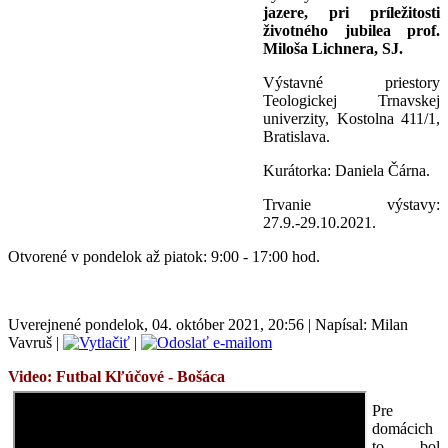
jazere, pri príležitosti
životného jubilea prof.
Miloša Lichnera, SJ.
Výstavné priestory
Teologickej Trnavskej
univerzity, Kostolna 411/1,
Bratislava.
Kurátorka: Daniela Čárna.
Trvanie výstavy:
27.9.-29.10.2021.
Otvorené v pondelok až piatok: 9:00 - 17:00 hod.
Uverejnené pondelok, 04. október 2021, 20:56
|
Napísal: Milan
Vavruš
|
|
Video: Futbal
Kľúčové - Bošáca
Pre
domácich
to bol