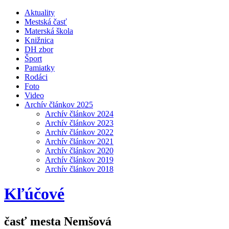
Aktuality
Mestská časť
Materská škola
Knižnica
DH zbor
Šport
Pamiatky
Rodáci
Foto
Video
Archív článkov 2025
Archív článkov 2024
Archív článkov 2023
Archív článkov 2022
Archív článkov 2021
Archív článkov 2020
Archív článkov 2019
Archív článkov 2018
Kľúčové
časť mesta Nemšová