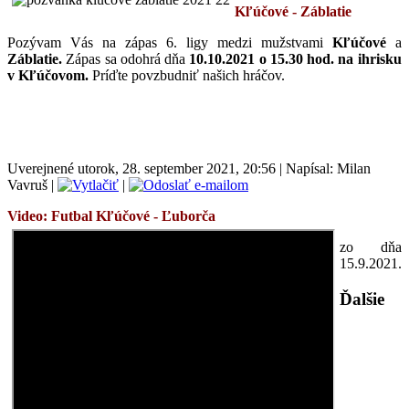
Kľúčové - Záblatie
Pozývam Vás na zápas 6. ligy medzi mužstvami
Kľúčové
a
Záblatie.
Zápas sa odohrá
dňa
10.10.2021 o 15.30 hod. na ihrisku
v Kľúčovom
.
Príďte povzbudniť našich hráčov.
Uverejnené utorok, 28. september 2021, 20:56
|
Napísal: Milan
Vavruš
|
|
Video: Futbal
Kľúčové - Ľuborča
zo dňa
15.9.2021.
Ďalšie