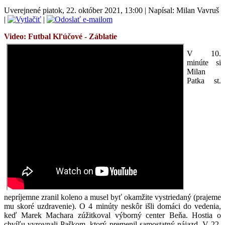
Uverejnené piatok, 22. október 2021, 13:00
|
Napísal: Milan Vavruš
|
|
Video: Futbal
Kľúčové - Záblatie
V 10.
minúte si
Milan
Patka st.
nepríjemne zranil koleno a musel byť okamžite vystriedaný (prajeme
mu skoré uzdravenie). O 4 minúty neskôr išli domáci do vedenia,
keď Marek Machara zúžitkoval výborný center Beňa. Hostia o
chvíľu vyrovnali Paškom, ktorý premenil samostatný nájazd. V 22.