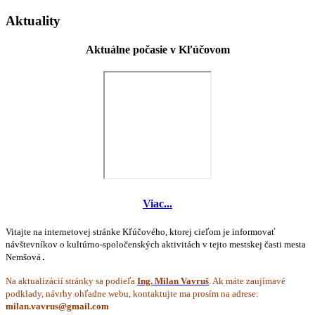
Aktuality
Aktuálne počasie v Kľúčovom
Viac...
Vitajte na internetovej stránke Kľúčového, ktorej cieľom je informovať
návštevníkov o kultúrno-spoločenských aktivitách v tejto mestskej časti mesta
Nemšová
.
Na aktualizácií stránky sa podieľa
Ing. Milan Vavruš
. Ak máte zaujímavé
podklady, návrhy ohľadne webu, kontaktujte ma prosím na adrese: