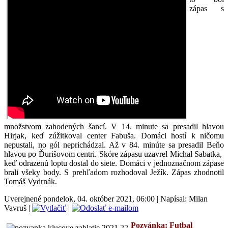
zápas s
množstvom zahodených šancí. V 14. minute sa presadil hlavou
Hirjak, keď zúžitkoval center Fabuša. Domáci hostí k ničomu
nepustali, no gól neprichádzal. Až v 84. minúte sa presadil Beňo
hlavou po Ďurišovom centri. Skóre zápasu uzavrel Michal Sabatka,
keď odrazenú loptu dostal do siete. Domáci v jednoznačnom zápase
brali všeky body. S prehľadom rozhodoval Ježík. Zápas zhodnotil
Tomáš Vydrnák.
Uverejnené pondelok, 04. október 2021, 06:00
|
Napísal: Milan
Vavruš
|
|
Pozvánka: Futbal