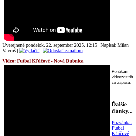
Uverejnené pondelok, 22. september 2025, 12:15
|
Napísal: Milan
Vavruš
|
|
Video: Futbal
Kľúčové - Nová Dubnica
Ponúkam
videozostrih
zo zápasu.
Ďalšie
články...
Pozvánka:
Futbal
Kľúčové