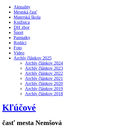
Aktuality
Mestská časť
Materská škola
Knižnica
DH zbor
Šport
Pamiatky
Rodáci
Foto
Video
Archív článkov 2025
Archív článkov 2024
Archív článkov 2023
Archív článkov 2022
Archív článkov 2021
Archív článkov 2020
Archív článkov 2019
Archív článkov 2018
Kľúčové
časť mesta Nemšová