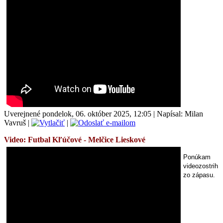
Uverejnené pondelok, 06. október 2025, 12:05
|
Napísal: Milan
Vavruš
|
|
Video: Futbal
Kľúčové - Melčice Lieskové
Ponúkam
videozostrih
zo zápasu.