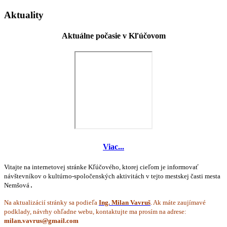
Aktuality
Aktuálne počasie v Kľúčovom
Viac...
Vitajte na internetovej stránke Kľúčového, ktorej cieľom je informovať
návštevníkov o kultúrno-spoločenských aktivitách v tejto mestskej časti mesta
Nemšová
.
Na aktualizácií stránky sa podieľa
Ing. Milan Vavruš
. Ak máte zaujímavé
podklady, návrhy ohľadne webu, kontaktujte ma prosím na adrese: