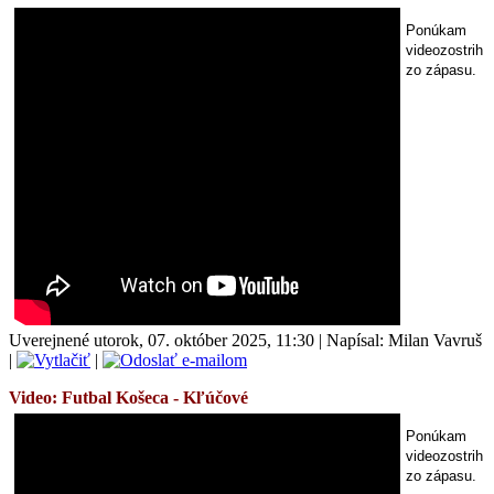
Ponúkam
videozostrih
zo zápasu.
Uverejnené utorok, 07. október 2025, 11:30
|
Napísal: Milan Vavruš
|
|
Video: Futbal Košeca -
Kľúčové
Ponúkam
videozostrih
zo zápasu.