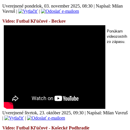
Uverejnené pondelok, 03. november 2025, 08:30
|
Napísal: Milan
Vavruš
|
|
Video: Futbal
Kľúčové - Beckov
Ponúkam
videozostrih
zo zápasu.
Uverejnené štvrtok, 23. október 2025, 09:30
|
Napísal: Milan Vavruš
|
|
Video: Futbal
Kľúčové - Košecké Podhradie