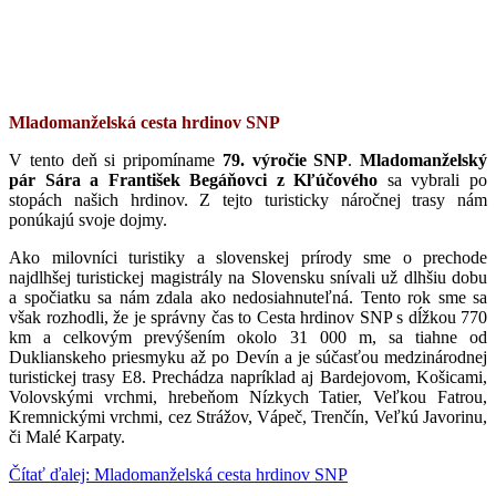
Mladomanželská cesta hrdinov SNP
V tento deň si pripomíname
79. výročie SNP
.
Mladomanželský
pár
Sára a František Begáňovci z Kľúčového
sa vybrali po
stopách našich hrdinov. Z tejto turisticky náročnej trasy nám
ponúkajú svoje dojmy.
Ako milovníci turistiky a slovenskej prírody sme o prechode
najdlhšej turistickej magistrály na Slovensku snívali už dlhšiu dobu
a spočiatku sa nám zdala ako nedosiahnuteľná. Tento rok sme sa
však rozhodli, že je správny čas to Cesta hrdinov SNP s dĺžkou 770
km a celkovým prevýšením okolo 31 000 m, sa tiahne od
Duklianskeho priesmyku až po Devín a je súčasťou medzinárodnej
turistickej trasy E8.
Prechádza napríklad aj Bardejovom, Košicami,
Volovskými vrchmi, hrebeňom Nízkych Tatier, Veľkou Fatrou,
Kremnickými vrchmi, cez Strážov, Vápeč, Trenčín, Veľkú Javorinu,
či Malé Karpaty.
Čítať ďalej: Mladomanželská cesta hrdinov SNP