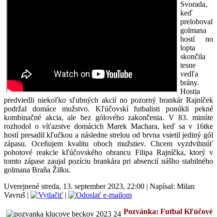
Svorada,
keď
preloboval
golmana
hostí no
lopta
skončila
tesne
vedľa
brány.
Hostia
predviedli niekoľko sľubných akcií no pozorný brankár Rajníček
podržal domáce mužstvo. Kľúčovskí futbalisti ponúkli pekné
kombinačné akcia, ale bez gólového zakončenia. V 83. minúte
rozhodol o víťazstve domácich Marek Machara, keď sa v 16tke
hostí presadil kľučkou a následne strelou od brvna vsietil jediný gól
zápasu. Oceňujem kvalitu oboch mužstiev. Chcem vyzdvihnúť
pohotové reakcie kľúčovského obrancu Filipa Rajníčka, ktorý v
tomto zápase zaujal pozíciu brankára pri absencií nášho stabilného
golmana Braňa Žilku.
Uverejnené streda, 13. september 2023, 22:00
|
Napísal: Milan
Vavruš
|
|
Pozvánka: Futbal
Kľúčové