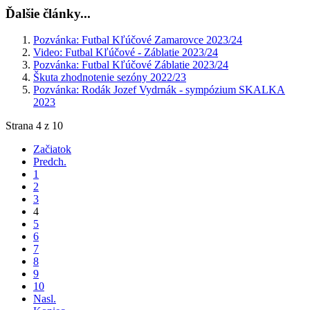
Ďalšie články...
Pozvánka: Futbal Kľúčové Zamarovce 2023/24
Video: Futbal Kľúčové - Záblatie 2023/24
Pozvánka: Futbal Kľúčové Záblatie 2023/24
Škuta zhodnotenie sezóny 2022/23
Pozvánka: Rodák Jozef Vydrnák - sympózium SKALKA
2023
Strana 4 z 10
Začiatok
Predch.
1
2
3
4
5
6
7
8
9
10
Nasl.