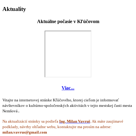
Aktuality
Aktuálne počasie v Kľúčovom
Viac...
Vitajte na internetovej stránke Kľúčového, ktorej cieľom je informovať
návštevníkov o kultúrno-spoločenských aktivitách v tejto mestskej časti mesta
Nemšová
.
Na aktualizácií stránky sa podieľa
Ing. Milan Vavruš
. Ak máte zaujímavé
podklady, návrhy ohľadne webu, kontaktujte ma prosím na adrese: