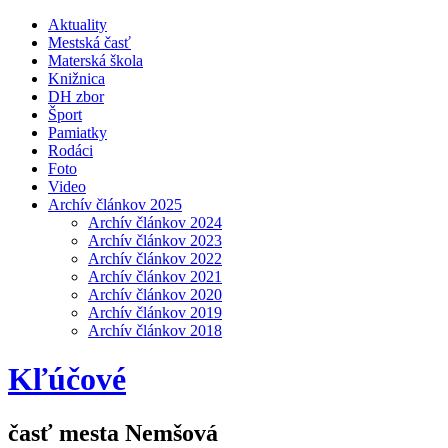
Aktuality
Mestská časť
Materská škola
Knižnica
DH zbor
Šport
Pamiatky
Rodáci
Foto
Video
Archív článkov 2025
Archív článkov 2024
Archív článkov 2023
Archív článkov 2022
Archív článkov 2021
Archív článkov 2020
Archív článkov 2019
Archív článkov 2018
Kľúčové
časť mesta Nemšová