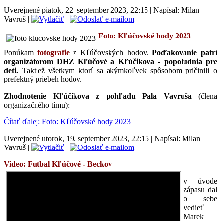
Uverejnené piatok, 22. september 2023, 22:15
|
Napísal: Milan
Vavruš
|
|
Foto: Kľúčovské hody 2023
P
onúkam
fotografie
z Kľúčovských hodov.
Poďakovanie patrí
organizátorom DHZ Kľúčové a Kľúčikova - popoludnia pre
deti.
Taktiež všetkym ktorí sa akýmkoľvek spôsobom pričinili o
prefektný priebeh hodov.
Zhodnotenie Kľúčikova z pohľadu Pala Vavruša
(člena
organizačného tímu):
Čítať ďalej: Foto: Kľúčovské hody 2023
Uverejnené utorok, 19. september 2023, 22:15
|
Napísal: Milan
Vavruš
|
|
Video: Futbal
Kľúčové - Beckov
v úvode
zápasu dal
o sebe
vedieť
Marek