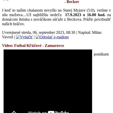
- Beckov
I keď to našim chalanom nevyšlo na Starej Myjave (5:0), veríme v
silu mužstva....Už najbližšiu nedeľu
17.9.2023 o 16.00 hod.
na
domácom ihrisku s nováčikom súťaže z Beckova.
Príďte
povzbudiť
našich hráčov.
Uverejnené streda, 06. september 2023, 08:30
|
Napísal: Milan
Vavruš
|
|
Video: Futbal
Kľúčové - Zamarovce
ponúkam