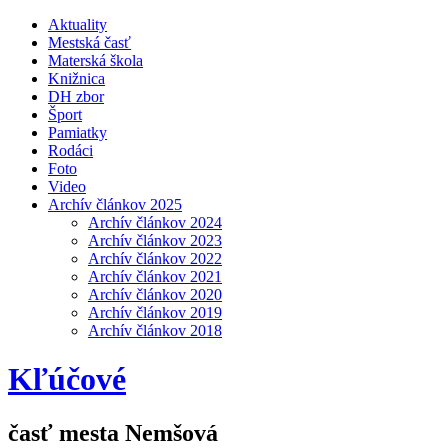
Aktuality
Mestská časť
Materská škola
Knižnica
DH zbor
Šport
Pamiatky
Rodáci
Foto
Video
Archív článkov 2025
Archív článkov 2024
Archív článkov 2023
Archív článkov 2022
Archív článkov 2021
Archív článkov 2020
Archív článkov 2019
Archív článkov 2018
Kľúčové
časť mesta Nemšová