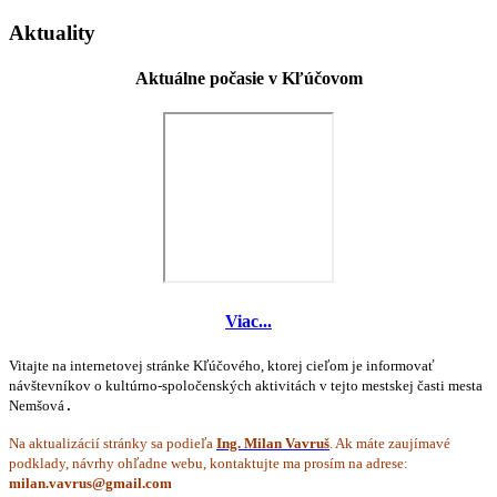
Aktuality
Aktuálne počasie v Kľúčovom
Viac...
Vitajte na internetovej stránke Kľúčového, ktorej cieľom je informovať
návštevníkov o kultúrno-spoločenských aktivitách v tejto mestskej časti mesta
Nemšová
.
Na aktualizácií stránky sa podieľa
Ing. Milan Vavruš
. Ak máte zaujímavé
podklady, návrhy ohľadne webu, kontaktujte ma prosím na adrese: