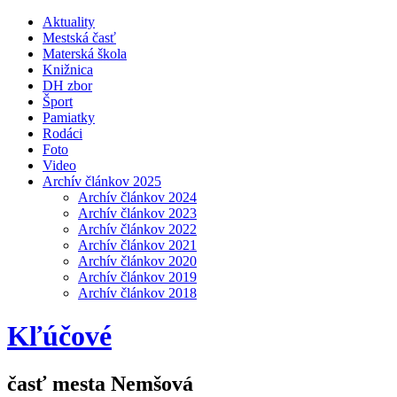
Aktuality
Mestská časť
Materská škola
Knižnica
DH zbor
Šport
Pamiatky
Rodáci
Foto
Video
Archív článkov 2025
Archív článkov 2024
Archív článkov 2023
Archív článkov 2022
Archív článkov 2021
Archív článkov 2020
Archív článkov 2019
Archív článkov 2018
Kľúčové
časť mesta Nemšová