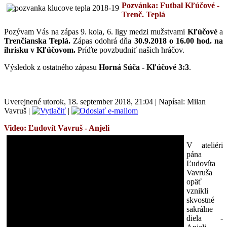
Pozvánka: Futbal Kľúčové -
Trenč. Teplá
Pozývam Vás na zápas 9. kola, 6. ligy medzi mužstvami
Kľúčové
a
Trenčianska Teplá
.
Zápas odohrá
dňa
30.9.2018 o 16.00 hod. na
ihrisku v Kľúčovom.
Príďte povzbudniť našich hráčov.
Výsledok z ostatného zápasu
Horná Súča - Kľúčové 3:3
.
Uverejnené utorok, 18. september 2018, 21:04
|
Napísal: Milan
Vavruš
|
|
Video: Ľudovít Vavruš - Anjeli
V ateliéri
pána
Ľudovíta
Vavruša
opäť
vznikli
skvostné
sakrálne
diela -