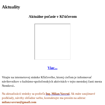
Aktuality
Aktuálne počasie v Kľúčovom
Viac...
Vitajte na internetovej stránke Kľúčového, ktorej cieľom je informovať
návštevníkov o kultúrno-spoločenských aktivitách v tejto mestskej časti mesta
Nemšová
.
Na aktualizácií stránky sa podieľa
Ing. Milan Vavruš
. Ak máte zaujímavé
podklady, návrhy ohľadne webu, kontaktujte ma prosím na adrese: