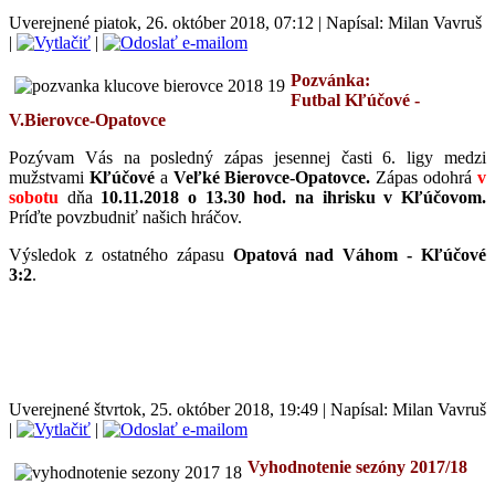
Uverejnené piatok, 26. október 2018, 07:12
|
Napísal: Milan Vavruš
|
|
Pozvánka:
Futbal
Kľúčové
-
V.Bierovce-Opatovce
P
ozývam Vás na posledný zápas jesennej časti 6. ligy medzi
mužstvami
Kľúčové
a
Veľké Bierovce-Opatovce
.
Zápas odohrá
v
sobotu
dňa
10.11.2018 o 13.30 hod.
na ihrisku v Kľúčovom.
Príďte povzbudniť našich hráčov.
Výsledok z ostatného zápasu
Opatová nad Váhom - Kľúčové
3:2
.
Uverejnené štvrtok, 25. október 2018, 19:49
|
Napísal: Milan Vavruš
|
|
Vyhodnotenie sezóny 2017/18