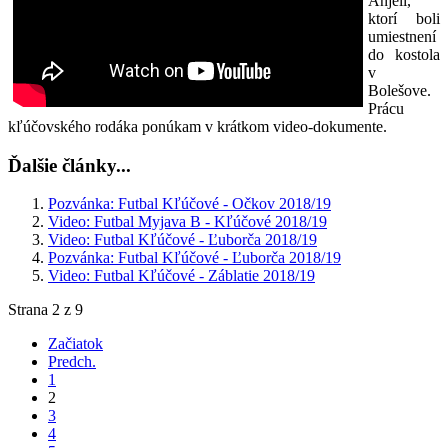
Anjeli,
ktorí boli
umiestnení
do kostola
v
Bolešove.
Prácu
kľúčovského rodáka ponúkam v krátkom video-dokumente.
Ďalšie články...
Pozvánka: Futbal Kľúčové - Očkov 2018/19
Video: Futbal Myjava B - Kľúčové 2018/19
Video: Futbal Kľúčové - Ľuborča 2018/19
Pozvánka: Futbal Kľúčové - Ľuborča 2018/19
Video: Futbal Kľúčové - Záblatie 2018/19
Strana 2 z 9
Začiatok
Predch.
1
2
3
4