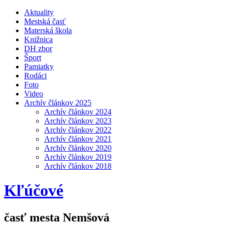
Aktuality
Mestská časť
Materská škola
Knižnica
DH zbor
Šport
Pamiatky
Rodáci
Foto
Video
Archív článkov 2025
Archív článkov 2024
Archív článkov 2023
Archív článkov 2022
Archív článkov 2021
Archív článkov 2020
Archív článkov 2019
Archív článkov 2018
Kľúčové
časť mesta Nemšová