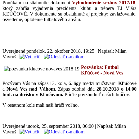
Ponúkam na stiahnutie dokument
Vyhodnotenie sezóny 2017/18
,
ktorý zahŕňa vyjadrenia prezidenta klubu a trénera TJ Vlára
KĽÚČOVÉ. V dokumente su obsiahnuté aj projekty: zavlažovanie,
osvetlenie, oplotenie futbalového areálu.
Uverejnené pondelok, 22. október 2018, 19:25
|
Napísal: Milan
Vavruš
|
|
Pozvánka: Futbal
Kľúčové - Nová Ves
Pozývam Vás na zápas 13. kola, 6. ligy medzi mužstvami
Kľúčové
a
Nová Ves nad Váhom
.
Zápas odohrá
dňa
28.10.2018 o 14.00
hod. na ihrisku v Kľúčovom.
Príďte povzbudniť našich hráčov.
V ostatnom kole mali naši hráči voľno.
Uverejnené utorok, 25. september 2018, 06:00
|
Napísal: Milan
Vavruš
|
|