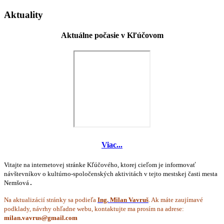
Aktuality
Aktuálne počasie v Kľúčovom
Viac...
Vitajte na internetovej stránke Kľúčového, ktorej cieľom je informovať
návštevníkov o kultúrno-spoločenských aktivitách v tejto mestskej časti mesta
Nemšová
.
Na aktualizácií stránky sa podieľa
Ing. Milan Vavruš
. Ak máte zaujímavé
podklady, návrhy ohľadne webu, kontaktujte ma prosím na adrese: