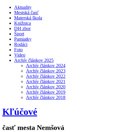
Aktuality
Mestská časť
Materská škola
Knižnica
DH zbor
Šport
Pamiatky
Rodáci
Foto
Video
Archív článkov 2025
Archív článkov 2024
Archív článkov 2023
Archív článkov 2022
Archív článkov 2021
Archív článkov 2020
Archív článkov 2019
Archív článkov 2018
Kľúčové
časť mesta Nemšová