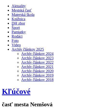
Aktuality
Mestská časť
Materská škola
Knižnica
DH zbor
Šport
Pamiatky
Rodáci
Foto
Video
Archív článkov 2025
Archív článkov 2024
Archív článkov 2023
Archív článkov 2022
Archív článkov 2021
Archív článkov 2020
Archív článkov 2019
Archív článkov 2018
Kľúčové
časť mesta Nemšová