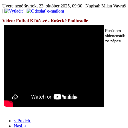
Uverejnené štvrtok, 23. október 2025, 09:30
|
Napísal: Milan Vavruš
|
|
Video: Futbal
Kľúčové - Košecké Podhradie
Ponúkam
videozostrih
zo zápasu.
< Predch.
Nasl. >