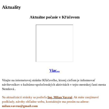
Aktuality
Aktuálne počasie v Kľúčovom
Viac...
Vitajte na internetovej stránke Kľúčového, ktorej cieľom je informovať
návštevníkov o kultúrno-spoločenských aktivitách v tejto mestskej časti mesta
Nemšová
.
Na aktualizácií stránky sa podieľa
Ing. Milan Vavruš
. Ak máte zaujímavé
podklady, návrhy ohľadne webu, kontaktujte ma prosím na adrese: