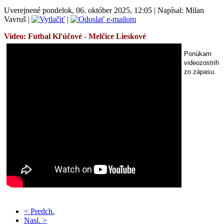
Uverejnené pondelok, 06. október 2025, 12:05
|
Napísal: Milan
Vavruš
|
|
Video: Futbal
Kľúčové - Melčice Lieskové
Ponúkam
videozostrih
zo zápasu.
< Predch.
Nasl. >