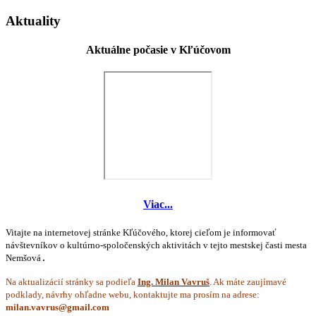
Aktuality
Aktuálne počasie v Kľúčovom
Viac...
Vitajte na internetovej stránke Kľúčového, ktorej cieľom je informovať
návštevníkov o kultúrno-spoločenských aktivitách v tejto mestskej časti mesta
Nemšová
.
Na aktualizácií stránky sa podieľa
Ing. Milan Vavruš
. Ak máte zaujímavé
podklady, návrhy ohľadne webu, kontaktujte ma prosím na adrese: