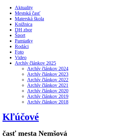
Aktuality
Mestská časť
Materská škola
Knižnica
DH zbor
Šport
Pamiatky
Rodáci
Foto
Video
Archív článkov 2025
Archív článkov 2024
Archív článkov 2023
Archív článkov 2022
Archív článkov 2021
Archív článkov 2020
Archív článkov 2019
Archív článkov 2018
Kľúčové
časť mesta Nemšová