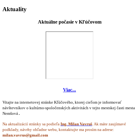
Aktuality
Aktuálne počasie v Kľúčovom
Viac...
Vitajte na internetovej stránke Kľúčového, ktorej cieľom je informovať
návštevníkov o kultúrno-spoločenských aktivitách v tejto mestskej časti mesta
Nemšová
.
Na aktualizácií stránky sa podieľa
Ing. Milan Vavruš
. Ak máte zaujímavé
podklady, návrhy ohľadne webu, kontaktujte ma prosím na adrese: