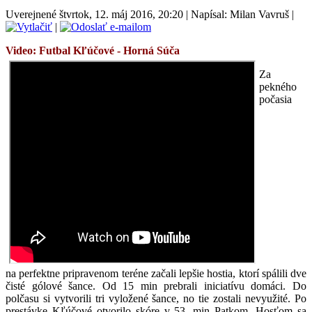
Uverejnené štvrtok, 12. máj 2016, 20:20
|
Napísal: Milan Vavruš
|
|
Video: Futbal Kľúčové - Horná Súča
Za
pekného
počasia
na perfektne pripravenom teréne začali lepšie hostia, ktorí spálili dve
čisté gólové šance. Od 15 min prebrali iniciatívu domáci. Do
polčasu si vytvorili tri vyložené šance, no tie zostali nevyužité. Po
prestávke Kľúčové otvorilo skóre v 53. min Patkom. Hosťom sa