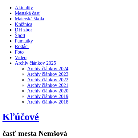
Aktuality
Mestská časť
Materská škola
Knižnica
DH zbor
Šport
Pamiatky
Rodáci
Foto
Video
Archív článkov 2025
Archív článkov 2024
Archív článkov 2023
Archív článkov 2022
Archív článkov 2021
Archív článkov 2020
Archív článkov 2019
Archív článkov 2018
Kľúčové
časť mesta Nemšová