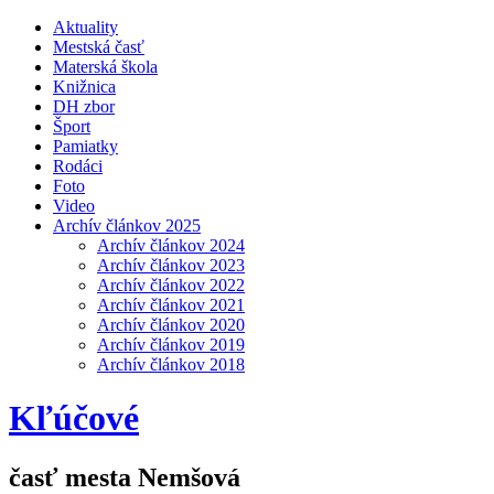
Aktuality
Mestská časť
Materská škola
Knižnica
DH zbor
Šport
Pamiatky
Rodáci
Foto
Video
Archív článkov 2025
Archív článkov 2024
Archív článkov 2023
Archív článkov 2022
Archív článkov 2021
Archív článkov 2020
Archív článkov 2019
Archív článkov 2018
Kľúčové
časť mesta Nemšová