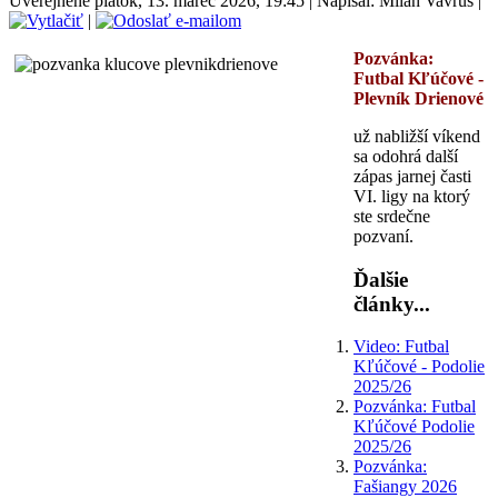
Uverejnené piatok, 13. marec 2026, 19:45
|
Napísal: Milan Vavruš
|
|
Pozvánka:
Futbal
Kľúčové -
Plevník Drienové
už nabližší víkend
sa odohrá další
zápas jarnej časti
VI. ligy na ktorý
ste srdečne
pozvaní.
Ďalšie
články...
Video: Futbal
Kľúčové - Podolie
2025/26
Pozvánka: Futbal
Kľúčové Podolie
2025/26
Pozvánka:
Fašiangy 2026