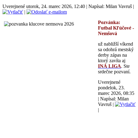
Uverejnené utorok, 24. marec 2026, 12:40
|
Napísal: Milan Vavruš
|
|
Pozvánka:
Futbal
Kľúčové -
Nemšová
už nabližší víkend
sa odohrá mestský
derby zápas na
ktorý zavíta aj
INÁ LIGA
. Ste
srdečne pozvaní.
Uverejnené
pondelok, 23.
marec 2026, 08:35
|
Napísal: Milan
Vavruš
|
|