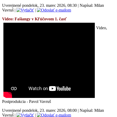
Uverejnené pondelok, 23. marec 2026, 08:30
|
Napísal: Milan
Vavruš
|
|
Video: Fašiangy v Kľúčovom 1. časť
Video,
Postprodukcia - Pavol Vavruš
Uverejnené pondelok, 23. marec 2026, 08:00
|
Napísal: Milan
Vavruš
|
|