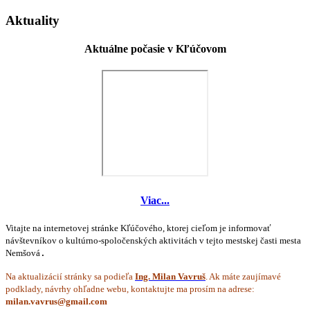
Aktuality
Aktuálne počasie v Kľúčovom
Viac...
Vitajte na internetovej stránke Kľúčového, ktorej cieľom je informovať
návštevníkov o kultúrno-spoločenských aktivitách v tejto mestskej časti mesta
Nemšová
.
Na aktualizácií stránky sa podieľa
Ing. Milan Vavruš
. Ak máte zaujímavé
podklady, návrhy ohľadne webu, kontaktujte ma prosím na adrese: