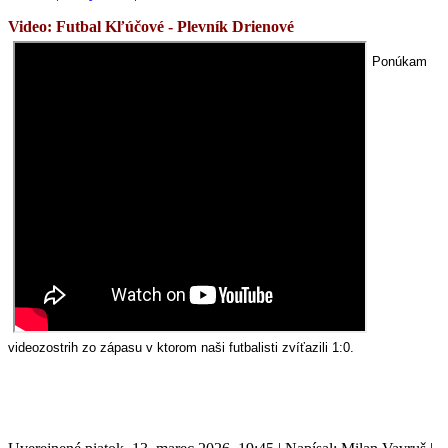
Video: Futbal
Kľúčové - Plevník Drienové
Ponúkam
videozostrih zo zápasu v ktorom naši futbalisti zvíťazili 1:0.