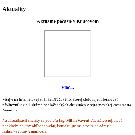
Aktuality
Aktuálne počasie v Kľúčovom
Viac...
Vitajte na internetovej stránke Kľúčového, ktorej cieľom je informovať
návštevníkov o kultúrno-spoločenských aktivitách v tejto mestskej časti mesta
Nemšová
.
Na aktualizácií stránky sa podieľa
Ing. Milan Vavruš
. Ak máte zaujímavé
podklady, návrhy ohľadne webu, kontaktujte ma prosím na adrese: