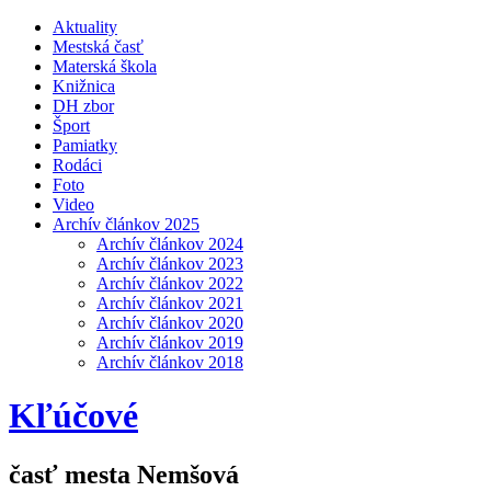
Aktuality
Mestská časť
Materská škola
Knižnica
DH zbor
Šport
Pamiatky
Rodáci
Foto
Video
Archív článkov 2025
Archív článkov 2024
Archív článkov 2023
Archív článkov 2022
Archív článkov 2021
Archív článkov 2020
Archív článkov 2019
Archív článkov 2018
Kľúčové
časť mesta Nemšová