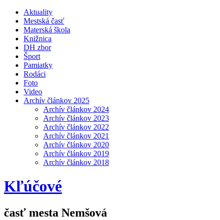
Aktuality
Mestská časť
Materská škola
Knižnica
DH zbor
Šport
Pamiatky
Rodáci
Foto
Video
Archív článkov 2025
Archív článkov 2024
Archív článkov 2023
Archív článkov 2022
Archív článkov 2021
Archív článkov 2020
Archív článkov 2019
Archív článkov 2018
Kľúčové
časť mesta Nemšová