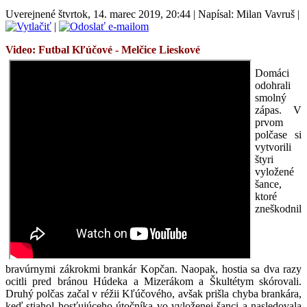
Uverejnené štvrtok, 14. marec 2019, 20:44
|
Napísal: Milan Vavruš
|
|
Video: Futbal
Kľúčové
- Melčice Lieskové
Domáci
odohrali
smolný
zápas. V
prvom
polčase si
vytvorili
štyri
vyložené
šance,
ktoré
zneškodnil
bravúrnymi zákrokmi brankár Kopčan. Naopak, hostia sa dva razy
ocitli pred bránou Húdeka a Mizerákom a Škultétym skórovali.
Druhý polčas začal v réžii Kľúčového, avšak prišla chyba brankára,
keď stiahol hosťujúceho útočníka vo vyloženej šanci a nasledovala