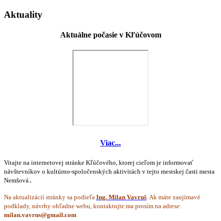
Aktuality
Aktuálne počasie v Kľúčovom
Viac...
Vitajte na internetovej stránke Kľúčového, ktorej cieľom je informovať
návštevníkov o kultúrno-spoločenských aktivitách v tejto mestskej časti mesta
Nemšová
.
Na aktualizácií stránky sa podieľa
Ing. Milan Vavruš
. Ak máte zaujímavé
podklady, návrhy ohľadne webu, kontaktujte ma prosím na adrese: