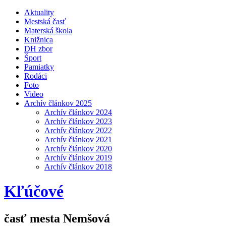
Aktuality
Mestská časť
Materská škola
Knižnica
DH zbor
Šport
Pamiatky
Rodáci
Foto
Video
Archív článkov 2025
Archív článkov 2024
Archív článkov 2023
Archív článkov 2022
Archív článkov 2021
Archív článkov 2020
Archív článkov 2019
Archív článkov 2018
Kľúčové
časť mesta Nemšová