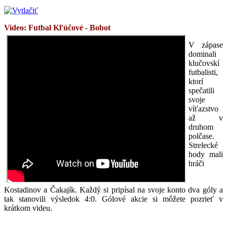
Video: Futbal Kľúčové - Bobot
V zápase
dominali
klučovskí
futbalisti,
ktorí
spečatili
svoje
víťazstvo
až v
druhom
polčase.
Strelecké
hody mali
hráči
Kostadinov a Čakajík. Každý si pripísal na svoje konto dva góly a
tak stanovili výsledok 4:0. Gólové akcie si môžete pozrieť v
krátkom videu.