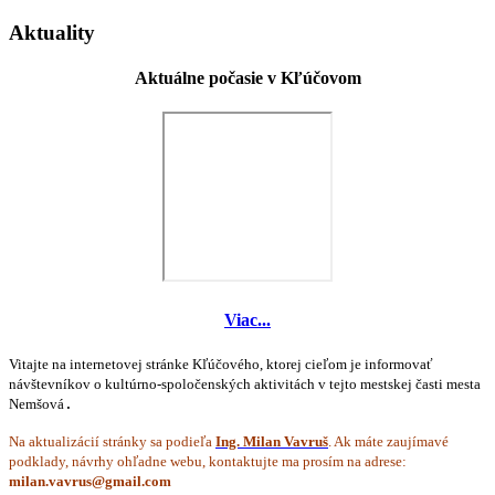
Aktuality
Aktuálne počasie v Kľúčovom
Viac...
Vitajte na internetovej stránke Kľúčového, ktorej cieľom je informovať
návštevníkov o kultúrno-spoločenských aktivitách v tejto mestskej časti mesta
Nemšová
.
Na aktualizácií stránky sa podieľa
Ing. Milan Vavruš
. Ak máte zaujímavé
podklady, návrhy ohľadne webu, kontaktujte ma prosím na adrese: