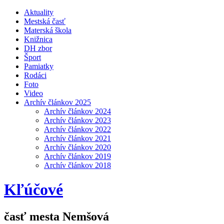
Aktuality
Mestská časť
Materská škola
Knižnica
DH zbor
Šport
Pamiatky
Rodáci
Foto
Video
Archív článkov 2025
Archív článkov 2024
Archív článkov 2023
Archív článkov 2022
Archív článkov 2021
Archív článkov 2020
Archív článkov 2019
Archív článkov 2018
Kľúčové
časť mesta Nemšová