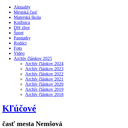
Aktuality
Mestská časť
Materská škola
Knižnica
DH zbor
Šport
Pamiatky
Rodáci
Foto
Video
Archív článkov 2025
Archív článkov 2024
Archív článkov 2023
Archív článkov 2022
Archív článkov 2021
Archív článkov 2020
Archív článkov 2019
Archív článkov 2018
Kľúčové
časť mesta Nemšová