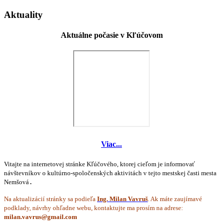
Aktuality
Aktuálne počasie v Kľúčovom
Viac...
Vitajte na internetovej stránke Kľúčového, ktorej cieľom je informovať
návštevníkov o kultúrno-spoločenských aktivitách v tejto mestskej časti mesta
Nemšová
.
Na aktualizácií stránky sa podieľa
Ing. Milan Vavruš
. Ak máte zaujímavé
podklady, návrhy ohľadne webu, kontaktujte ma prosím na adrese: