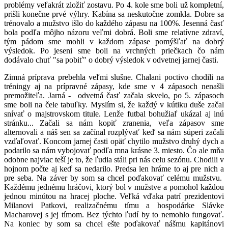
problémy veľakrát zložiť zostavu. Po 4. kole sme boli už kompletní,
prišli konečne prvé výhry. Kabína sa neskutočne zomkla. Dobre sa
trénovalo a mužstvo išlo do každého zápasu na 100%. Jesenná časť
bola podľa môjho názoru veľmi dobrá. Boli sme relatívne zdraví,
tým pádom sme mohli v každom zápase pomýšľať na dobrý
výsledok. Po jeseni sme boli na vrchných priečkach čo nám
dodávalo chuť "sa pobiť"
o dobrý výsledok
v odvetnej
jarnej časti.
Zimná príprava prebehla veľmi slušne. Chalani poctivo chodili na
tréningy aj na prípravné zápasy, kde sme v 4 zápasoch nenašli
premožiteľa. Jarná - odvetná časť začala skvelo, po 5. zápasoch
sme boli na čele tabuľky. Myslím si, že každý v kútiku duše začal
snívať o majstrovskom titule. Lenže futbal bohužiaľ ukázal aj inú
stránku... Začali sa nám kopiť zranenia, veľa zápasov sme
alternovali a náš sen sa začínal rozplývať keď sa nám súperi začali
vzďaľovať. Koncom jarnej časti opäť chytilo mužstvo druhý dych a
podarilo sa nám vybojovať podľa mna krásne 3. miesto. Čo ale mňa
odobne najviac teší je to, že ľudia stáli pri nás celu sezónu. Chodili v
hojnom počte aj keď sa nedarilo. Predsa len hráme to aj pre nich a
pre seba. Na záver by som sa chcel poďakovať celému mužstvu.
Každému jednému hráčovi, ktorý bol v mužstve a pomohol každou
jednou minútou na hracej ploche. Veľká vďaka patrí prezidentovi
Milanovi Patkovi,
realizačnému tímu a
hospodárke Slávke
Macharovej s jej tímom. Bez týchto ľudí by to nemohlo fungovať.
Na koniec by som sa chcel ešte poďakovať nášmu kapitánovi