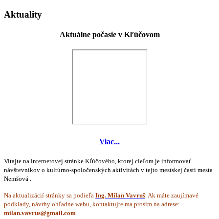
Aktuality
Aktuálne počasie v Kľúčovom
Viac...
Vitajte na internetovej stránke Kľúčového, ktorej cieľom je informovať
návštevníkov o kultúrno-spoločenských aktivitách v tejto mestskej časti mesta
Nemšová
.
Na aktualizácií stránky sa podieľa
Ing. Milan Vavruš
. Ak máte zaujímavé
podklady, návrhy ohľadne webu, kontaktujte ma prosím na adrese: