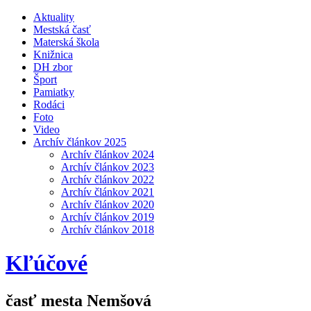
Aktuality
Mestská časť
Materská škola
Knižnica
DH zbor
Šport
Pamiatky
Rodáci
Foto
Video
Archív článkov 2025
Archív článkov 2024
Archív článkov 2023
Archív článkov 2022
Archív článkov 2021
Archív článkov 2020
Archív článkov 2019
Archív článkov 2018
Kľúčové
časť mesta Nemšová