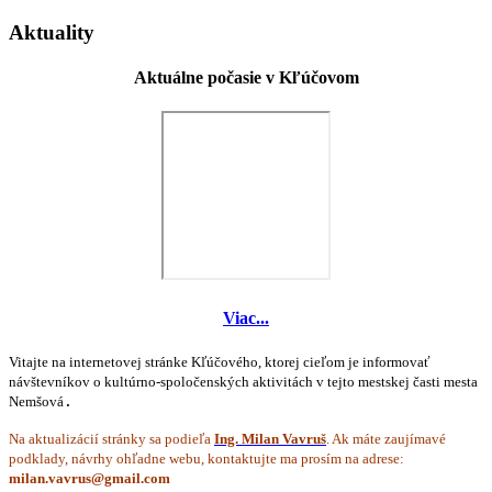
Aktuality
Aktuálne počasie v Kľúčovom
Viac...
Vitajte na internetovej stránke Kľúčového, ktorej cieľom je informovať
návštevníkov o kultúrno-spoločenských aktivitách v tejto mestskej časti mesta
Nemšová
.
Na aktualizácií stránky sa podieľa
Ing. Milan Vavruš
. Ak máte zaujímavé
podklady, návrhy ohľadne webu, kontaktujte ma prosím na adrese: