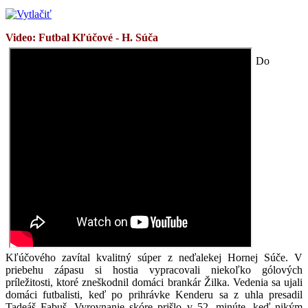
Video: Futbal
Kľúčové - H. Súča
Do
Kľúčového zavítal kvalitný súper z neďalekej Hornej Súče. V
priebehu zápasu si hostia vypracovali niekoľko gólových
príležitosti, ktoré zneškodnil domáci brankár Žilka. Vedenia sa ujali
domáci futbalisti, keď po prihrávke Kenderu sa z uhla presadil
Tadeáš Fabuš. Vyrovnanie skóre prišlo v 52. minúte, keď nikým