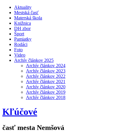
Aktuality
Mestská časť
Materská škola
Knižnica
DH zbor
Šport
Pamiatky
Rodáci
Foto
Video
Archív článkov 2025
Archív článkov 2024
Archív článkov 2023
Archív článkov 2022
Archív článkov 2021
Archív článkov 2020
Archív článkov 2019
Archív článkov 2018
Kľúčové
časť mesta Nemšová