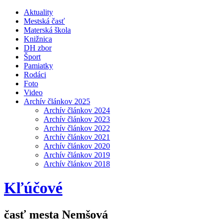
Aktuality
Mestská časť
Materská škola
Knižnica
DH zbor
Šport
Pamiatky
Rodáci
Foto
Video
Archív článkov 2025
Archív článkov 2024
Archív článkov 2023
Archív článkov 2022
Archív článkov 2021
Archív článkov 2020
Archív článkov 2019
Archív článkov 2018
Kľúčové
časť mesta Nemšová