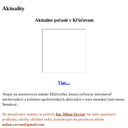
Aktuality
Aktuálne počasie v Kľúčovom
Viac...
Vitajte na internetovej stránke Kľúčového, ktorej cieľom je informovať
návštevníkov o kultúrno-spoločenských aktivitách v tejto mestskej časti mesta
Nemšová
.
Na aktualizácií stránky sa podieľa
Ing. Milan Vavruš
. Ak máte zaujímavé
podklady, návrhy ohľadne webu, kontaktujte ma prosím na adrese: