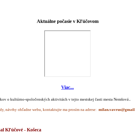
Aktuálne počasie v Kľúčovom
Viac...
íkov o kultúrno-spoločenských aktivitách v tejto mestskej časti mesta Nemšová
.
dy, návrhy ohľadne webu, kontaktujte ma prosím na adrese:
bal
Kľúčové - Košeca