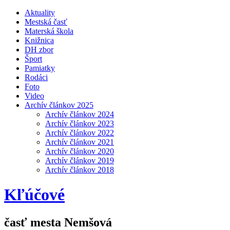
Aktuality
Mestská časť
Materská škola
Knižnica
DH zbor
Šport
Pamiatky
Rodáci
Foto
Video
Archív článkov 2025
Archív článkov 2024
Archív článkov 2023
Archív článkov 2022
Archív článkov 2021
Archív článkov 2020
Archív článkov 2019
Archív článkov 2018
Kľúčové
časť mesta Nemšová