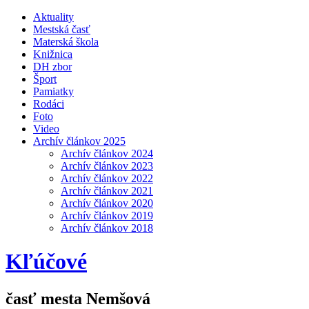
Aktuality
Mestská časť
Materská škola
Knižnica
DH zbor
Šport
Pamiatky
Rodáci
Foto
Video
Archív článkov 2025
Archív článkov 2024
Archív článkov 2023
Archív článkov 2022
Archív článkov 2021
Archív článkov 2020
Archív článkov 2019
Archív článkov 2018
Kľúčové
časť mesta Nemšová