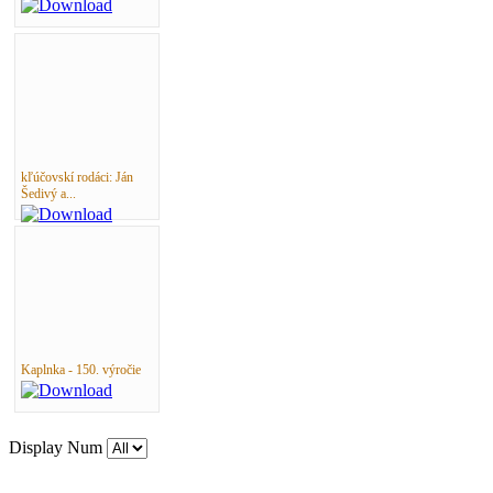
kľúčovskí rodáci: Ján
Šedivý a...
Kaplnka - 150. výročie
Display Num