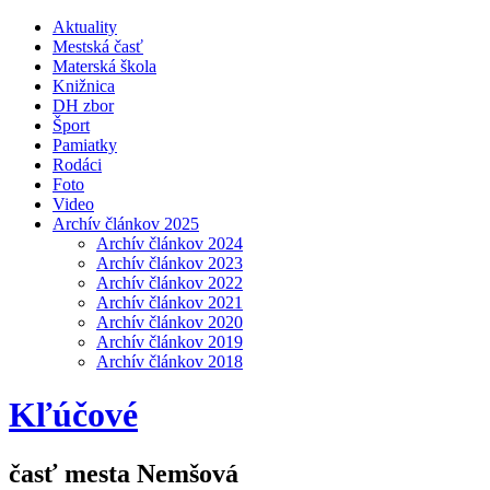
Aktuality
Mestská časť
Materská škola
Knižnica
DH zbor
Šport
Pamiatky
Rodáci
Foto
Video
Archív článkov 2025
Archív článkov 2024
Archív článkov 2023
Archív článkov 2022
Archív článkov 2021
Archív článkov 2020
Archív článkov 2019
Archív článkov 2018
Kľúčové
časť mesta Nemšová