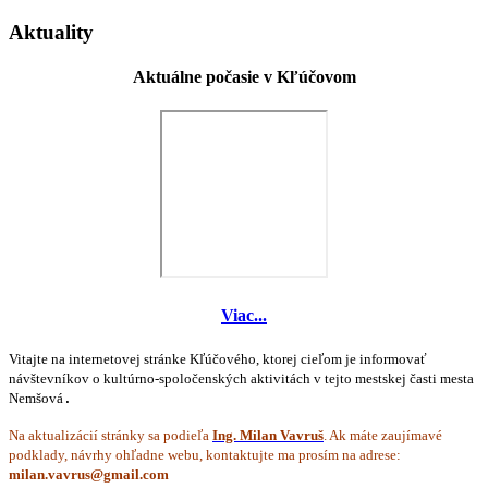
Aktuality
Aktuálne počasie v Kľúčovom
Viac...
Vitajte na internetovej stránke Kľúčového, ktorej cieľom je informovať
návštevníkov o kultúrno-spoločenských aktivitách v tejto mestskej časti mesta
Nemšová
.
Na aktualizácií stránky sa podieľa
Ing. Milan Vavruš
. Ak máte zaujímavé
podklady, návrhy ohľadne webu, kontaktujte ma prosím na adrese: