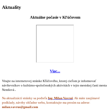
Aktuality
Aktuálne počasie v Kľúčovom
Viac...
Vitajte na internetovej stránke Kľúčového, ktorej cieľom je informovať
návštevníkov o kultúrno-spoločenských aktivitách v tejto mestskej časti mesta
Nemšová
.
Na aktualizácií stránky sa podieľa
Ing. Milan Vavruš
. Ak máte zaujímavé
podklady, návrhy ohľadne webu, kontaktujte ma prosím na adrese: