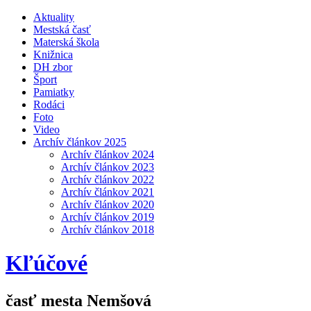
Aktuality
Mestská časť
Materská škola
Knižnica
DH zbor
Šport
Pamiatky
Rodáci
Foto
Video
Archív článkov 2025
Archív článkov 2024
Archív článkov 2023
Archív článkov 2022
Archív článkov 2021
Archív článkov 2020
Archív článkov 2019
Archív článkov 2018
Kľúčové
časť mesta Nemšová