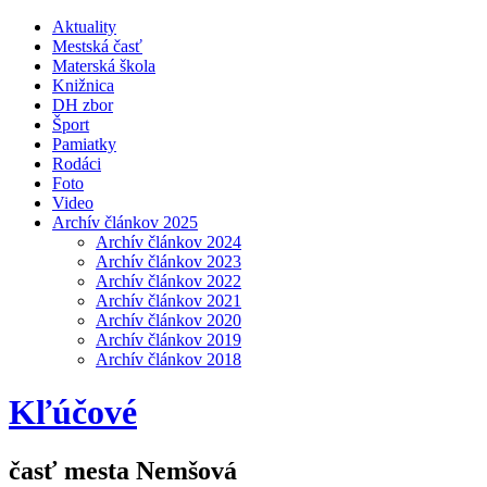
Aktuality
Mestská časť
Materská škola
Knižnica
DH zbor
Šport
Pamiatky
Rodáci
Foto
Video
Archív článkov 2025
Archív článkov 2024
Archív článkov 2023
Archív článkov 2022
Archív článkov 2021
Archív článkov 2020
Archív článkov 2019
Archív článkov 2018
Kľúčové
časť mesta Nemšová