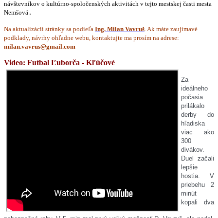
návštevníkov o kultúrno-spoločenských aktivitách v tejto mestskej časti mesta
Nemšová
.
Na aktualizácií stránky sa podieľa
Ing. Milan Vavruš
. Ak máte zaujímavé
podklady, návrhy ohľadne webu, kontaktujte ma prosím na adrese:
Video: Futbal Ľuborča - Kľúčové
Za
ideálneho
počasia
prilákalo
derby do
hľadiska
viac ako
300
divákov.
Duel začali
lepšie
hostia. V
priebehu 2
minút
kopali dva